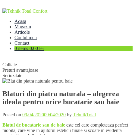
Skip
to
content
Acasa
Magazin
Articole
Contul meu
Contact
0 items-
0.00
lei
Calitate
Preturi avantajoase
Seriozitate
Blaturi din piatra naturala – alegerea
ideala pentru orice bucatarie sau baie
Posted on
09/04/2020
09/04/2020
by
TehnikTotal
Blatul de bucatarie sau de baie
este cel care completeaza perfect
mobila, care vine in ajutorul esteticii finale si scoate in evidenta