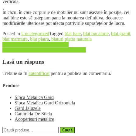
verticala.
În cazul în care corpurile de mobilier nu sunt așezate în poziție, cel
mai bine este să asteptam pana la montarea definitiva, deoarece
modificările ulterioare pot afecta potrivirile suprafețelor de lucru.
Posted in
Uncategorized
Tagged
blat baie
,
blat bucatarie
,
blat granit
,
blat marmura
,
blat piatra
,
blaturi piatra naturala
Navigare
Caramizi de sticla colorate in masa
Sipca metalica gard imitatie piatra zid granit
în
articole
Lasă un răspuns
Trebuie să fii
autentificat
pentru a publica un comentariu.
Produse
Sipca Metalica Gard
Sipca Metalica Gard Orizontala
Gard Jaluzele
Caramida De Sticla
Acoperisuri metalice
Caută
Caută
după: