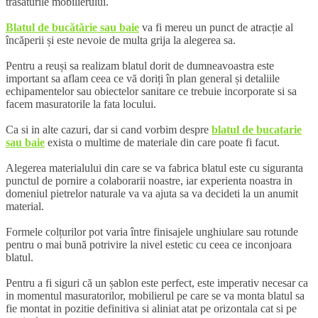
trasaturile mobilierului.
Blatul de bucătărie sau baie
va fi mereu un punct de atracție al
încăperii și este nevoie de multa grija la alegerea sa.
Pentru a reuși sa realizam blatul dorit de dumneavoastra este
important sa aflam ceea ce vă doriți în plan general și detaliile
echipamentelor sau obiectelor sanitare ce trebuie incorporate si sa
facem masuratorile la fata locului.
Ca si in alte cazuri, dar si cand vorbim despre
blatul de bucatarie
sau baie
exista o multime de materiale din care poate fi facut.
Alegerea materialului din care se va fabrica blatul este cu siguranta
punctul de pornire a colaborarii noastre, iar experienta noastra in
domeniul pietrelor naturale va va ajuta sa va decideti la un anumit
material.
Formele colțurilor pot varia între finisajele unghiulare sau rotunde
pentru o mai bună potrivire la nivel estetic cu ceea ce inconjoara
blatul.
Pentru a fi siguri că un șablon este perfect, este imperativ necesar ca
in momentul masuratorilor, mobilierul pe care se va monta blatul sa
fie montat in pozitie definitiva si aliniat atat pe orizontala cat si pe