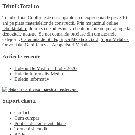
TehnikTotal.ro
Tehnik Total Confort
este o companie cu o experienta de peste 10
ani pe piata materialelor de constructii. Prin magazinul online
tehniktotal.ro
dorim sa ne adresam si clientilor care nu pot ajunge la
depozitele noastre. Se pot comanda produse din urmatoarele
categorii:
Caramida de Sticla
,
Sipca Metalica Gard
,
Sipca Metalica
Orizontala
,
Gard Jaluzea
,
Acoperisuri Metalice
.
Articole recente
Buletin De Mediu – 3 Iulie 2026
Buletin Informativ Mediu
Buletin informativ
Suport clienti
Contact
Cum cumpar
Politica de confidentialitate
Termeni si conditii
ANPC